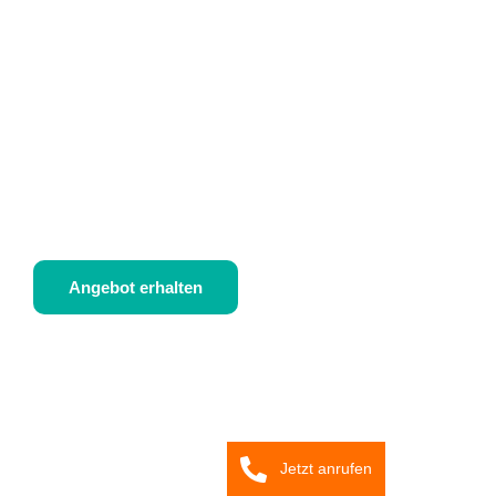
IHR FACHMANN FÜR HÖRMANN GARAGENT
Hochwertige Garagentore für Haßloch inklusive Montage
Angebot erhalten
Jetzt anrufen